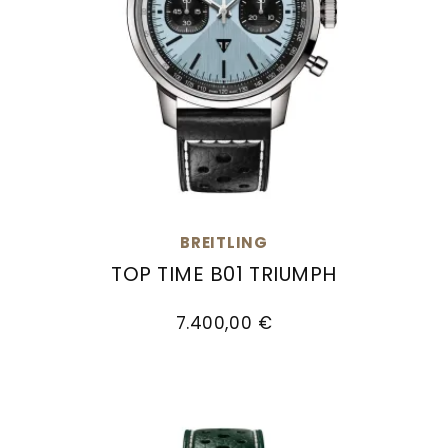
BREITLING
TOP TIME B01 TRIUMPH
Breitling Top Time B01 Triumph, Ref: AB01764A1
7.400,00 €