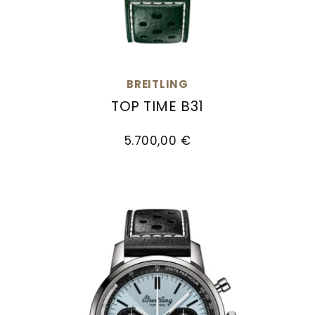
BREITLING
TOP TIME B31
Breitling Top Time B31, Ref: AB3113A71L1X1, Prei
5.700,00 €