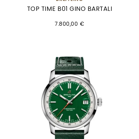
Goldankauf
für
UHRENNEUHEITEN
TOP TIME B01 GINO BARTALI
den
Breitling Top Time B01 Gino Bartali, Ref: AB017
Kontakt
Bräutigam
7.800,00 €
&
Öffnungszeiten