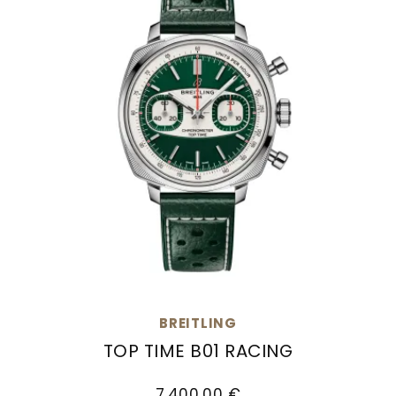
BREITLING
TOP TIME B01 RACING
Breitling Top Time B01 Racing, Ref: AB01771A1L1X
7.400,00 €