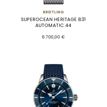
Goldankauf
für
UHRENNEUHEITEN
den
BREITLING
Kontakt
Bräutigam
SUPEROCEAN HERITAGE B31
&
AUTOMATIC 44
Öffnungszeiten
Breitling Superocean Heritage B31 Automatic 44
6.700,00 €