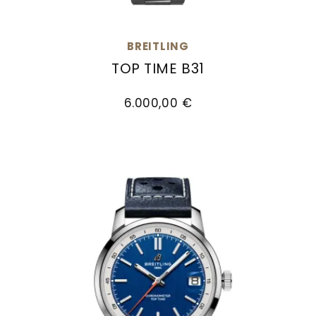
BREITLING
TOP TIME B31
Breitling Top Time B31, Ref: AB3113A71C1A1, Prei
6.000,00 €