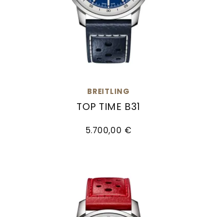
BREITLING
TOP TIME B31
Breitling Top Time B31, Ref: AB3113A71C2X1, Pre
5.700,00 €