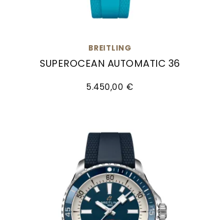
Goldankauf
für
UHRENNEUHEITEN
den
Kontakt
Bräutigam
&
BREITLING
Öffnungszeiten
SUPEROCEAN AUTOMATIC 36
Breitling Superocean Automatic 36, Ref: A17377
5.450,00 €