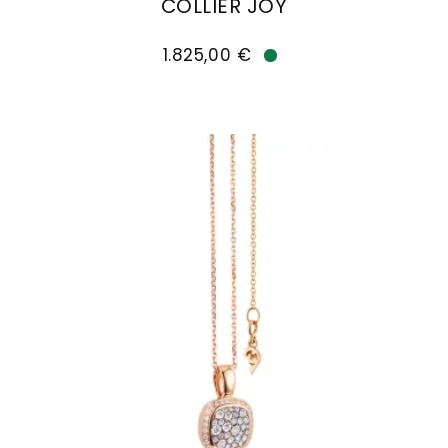
COLLIER JOY
Capolavoro Collier Joy, Ref: CO8BRW00636, Prei
1.825,00 €
Verfügbar