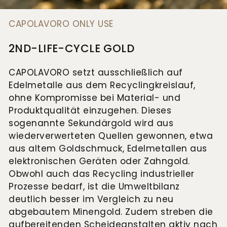
Goldankauf
für
UHRENNEUHEITEN
den
CAPOLAVORO ONLY USE
Kontakt
Bräutigam
&
2ND-LIFE-CYCLE GOLD
Öffnungszeiten
CAPOLAVORO setzt ausschließlich auf
Edelmetalle aus dem Recyclingkreislauf,
ohne Kompromisse bei Material- und
Produktqualität einzugehen. Dieses
sogenannte Sekundärgold wird aus
wiederverwerteten Quellen gewonnen, etwa
aus altem Goldschmuck, Edelmetallen aus
elektronischen Geräten oder Zahngold.
Obwohl auch das Recycling industrieller
Prozesse bedarf, ist die Umweltbilanz
deutlich besser im Vergleich zu neu
abgebautem Minengold. Zudem streben die
aufbereitenden Scheideanstalten aktiv nach