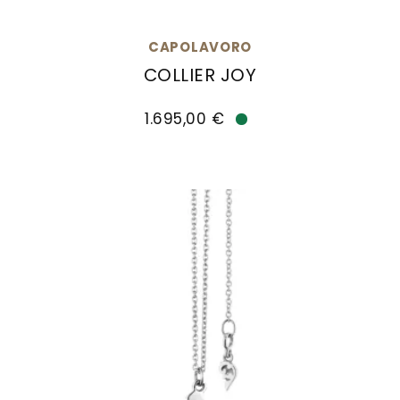
CAPOLAVORO
COLLIER JOY
Capolavoro Collier Joy, Ref: CO8BRW00637, Prei
1.695,00 €
Verfügbar