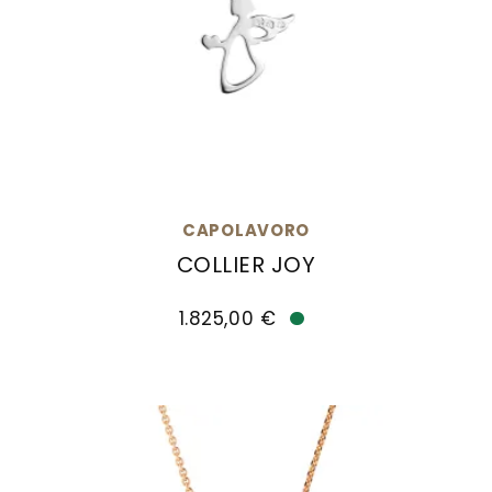
CAPOLAVORO
COLLIER JOY
Capolavoro Collier Joy, Ref: CO8BRW00636, Prei
1.825,00 €
Verfügbar