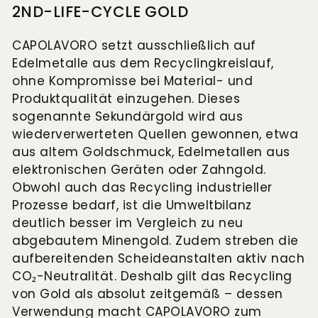
Goldankauf
2ND-LIFE-CYCLE GOLD
für
UHRENNEUHEITEN
den
Kontakt
CAPOLAVORO setzt ausschließlich auf
Bräutigam
&
Edelmetalle aus dem Recyclingkreislauf,
Öffnungszeiten
ohne Kompromisse bei Material- und
Produktqualität einzugehen. Dieses
sogenannte Sekundärgold wird aus
wiederverwerteten Quellen gewonnen, etwa
aus altem Goldschmuck, Edelmetallen aus
elektronischen Geräten oder Zahngold.
Obwohl auch das Recycling industrieller
Prozesse bedarf, ist die Umweltbilanz
deutlich besser im Vergleich zu neu
abgebautem Minengold. Zudem streben die
aufbereitenden Scheideanstalten aktiv nach
CO₂-Neutralität. Deshalb gilt das Recycling
von Gold als absolut zeitgemäß – dessen
Verwendung macht CAPOLAVORO zum