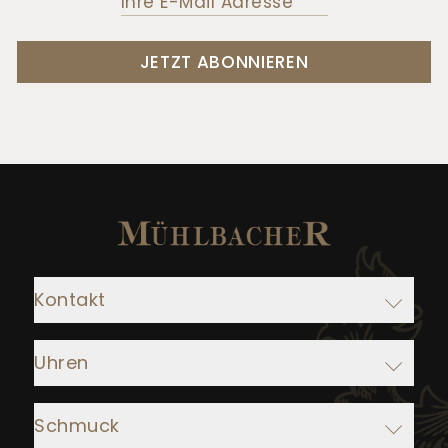
JETZT ABONNIEREN
Kontakt
Adresse:
Uhren
Juwelier Mühlbacher
Ludwigstraße 1
Rolex
93047 Regensburg
Schmuck
IWC Schaffhausen