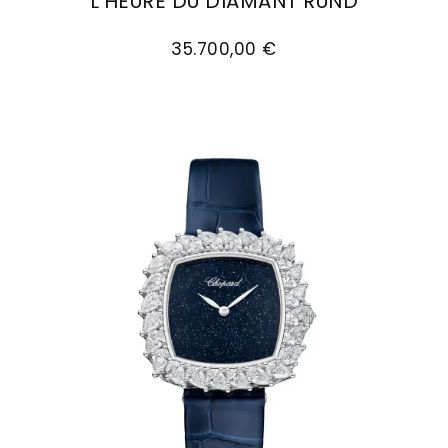
L'HEURE DU DIAMANT RUND
Chopard L'Heure du Diamant Rund, Ref: 13A178-5
35.700,00 €