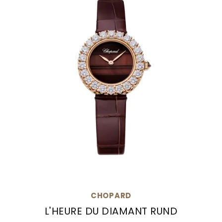
Goldankauf
für
UHRENNEUHEITEN
den
Kontakt
Bräutigam
&
Öffnungszeiten
CHOPARD
L'HEURE DU DIAMANT RUND