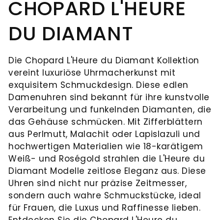
CHOPARD L'HEURE
Juwelier
und
UHRENTYPEN
feste
Mühlbacher
Schmuck.
UNSER
Institution
DU DIAMANT
alles,
Ob
HAUS
in
ALLE
was
Reparaturen,
der
UHREN
NEUHEITEN
Ihr
Wartung
Die Chopard L'Heure du Diamant Kollektion
Regensburger
&
vereint luxuriöse Uhrmacherkunst mit
Herz
oder
Innenstadt.
exquisitem Schmuckdesign. Diese edlen
begehrt:
Aufbereitung
HIGHLIGHTS
In
Damenuhren sind bekannt für ihre kunstvolle
NEUHEITEN
Eheringe,
–
der
Verarbeitung und funkelnden Diamanten, die
Verlobungsringe
unsere
&
Ludwigstraße
das Gehäuse schmücken. Mit Zifferblättern
und
Experten
Neue
aus Perlmutt, Malachit oder Lapislazuli und
erwarten
HIGHLIGHTS
Marke
Brautschmuck,
kümmern
hochwertigen Materialien wie 18-karätigem
Sie
Serafino
Weiß- und Roségold strahlen die L'Heure du
die
sich
Adresse
exklusive
Consoli
Diamant Modelle zeitlose Eleganz aus. Diese
Ihre
um
Schmuckkreationen
Juwelier
Uhren sind nicht nur präzise Zeitmesser,
Liebe
Ihre
Mühlbacher
Breitling
und
sondern auch wahre Schmuckstücke, ideal
Ludwigstraße
symbolisieren.
wertvollen
neue
erlesene
für Frauen, die Luxus und Raffinesse lieben.
1
Chronomat
Neue
Ergänzend
Stücke.
93047