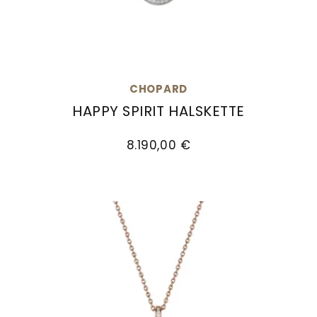
Goldankauf
für
UHRENNEUHEITEN
den
Kontakt
Bräutigam
&
Öffnungszeiten
CHOPARD
HAPPY SPIRIT HALSKETTE
Chopard Happy Spirit Halskette, Ref: 818230-10
8.190,00 €