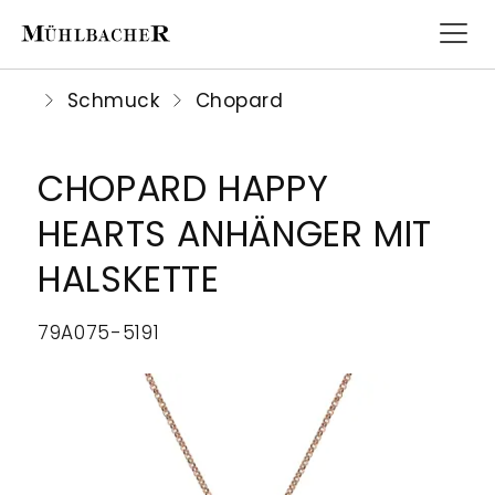
Schmuck
Chopard
CHOPARD HAPPY
UHREN
SCHMUCK
HOCHZEIT
SERVICE
UNSER
ROLEX
HEARTS ANHÄNGER MIT
HAUS
UHREN
HALSKETTE
Für
Juwelier
MARKEN
MARKEN
SCHMUCK
den
Mühlbacher
Seit
79A075-5191
FÜR
TRAGEARTEN
schönsten
bietet
HOCHZEIT
1905
SIE
Tag
umfassenden
ist
MATERIALIEN
PRE-
Ihres
Service
Juwelier
FÜR
OWNED
Lebens
für
Mühlbacher
IHN
ALLE
bietet
Uhren
eine
SERVICE
SCHMUCKSTÜCKE