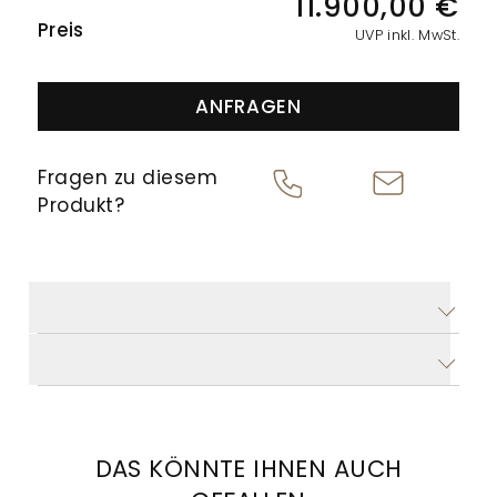
PREISINFORMATIONEN
11.900,00 €
Uhren
Modelle
Marke:
Regensburg
finden
Zudem
Preis
renommierter
UVP inkl. MwSt.
Danuvina
Sie
stehen
Marken.
by
Öffnungszeiten
stilvolle
wir
Im
Mühlbacher
ANFRAGEN
Montag
Uhren
Ihnen
IWC
Mühlbacher
bis
für
für
Neue
Freitag:
Meisteratelier
Fragen zu diesem
Modelle
10.00
den
den
entstehen
-
Produkt?
Atelier
Bräutigam
Uhren-
unsere
13.00
Mühlbacher
–
und
Uhr,
hauseigenen
Chromatic
14.00
perfekt
Goldankauf
TUDOR
Schmucklinien.
-
PRODUKTDATEN
für
mit
Neue
18.00
Modelle
Uhr
den
fairer
BESCHREIBUNG
Crivelli
besonderen
Beratung
Samstag:
Brave
Moment.
und
10.00
Historie
-
transparenten
16.00
DAS KÖNNTE IHNEN AUCH
HUBLOT
Bewertungen
Uhr