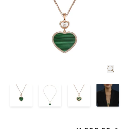
Juwelier
und
UHRENTYPEN
feste
Mühlbacher
Schmuck.
UNSER
Institution
alles,
Ob
HAUS
in
ALLE
was
Reparaturen,
der
UHREN
NEUHEITEN
Ihr
Wartung
Regensburger
&
Herz
oder
Innenstadt.
begehrt:
Aufbereitung
HIGHLIGHTS
In
NEUHEITEN
Eheringe,
–
der
Verlobungsringe
unsere
&
Ludwigstraße
und
Experten
Neue
erwarten
HIGHLIGHTS
Marke
Brautschmuck,
kümmern
Sie
Serafino
die
sich
Adresse
exklusive
Consoli
Ihre
um
Schmuckkreationen
Juwelier
Liebe
Ihre
Mühlbacher
Breitling
und
Ludwigstraße
symbolisieren.
wertvollen
neue
erlesene
1
Chronomat
Neue
Ergänzend
Stücke.
93047