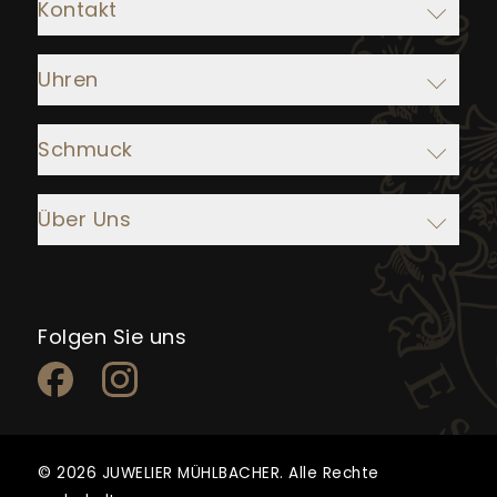
Kontakt
Adresse:
Uhren
Juwelier Mühlbacher
Ludwigstraße 1
Rolex
93047 Regensburg
Schmuck
IWC Schaffhausen
Baume & Mercier
Atelier Mühlbacher
Öffnungszeiten:
Über Uns
Breitling
Chopard
Mo. bis Fr.: 10:00 Uhr - 13:00 Uhr &
14:00 Uhr - 18:00 Uhr
Chopard
Crivelli
Historie
Sa.: 10:00 Uhr - 16:00 Uhr
Ebel
Danuvina
Uhrenservice
Hublot
Serafino Consoli
Folgen Sie uns
Schmuckservice
Telefon: +49 941 502 797 0
Jaeger-LeCoultre
Yana Nesper
Uhrenankauf
E-Mail: info@muehlbacher.de
Junghans
Scheffel
Goldankauf
NOMOS Glashütte
Capolavoro
Karriere
Maurice Lacroix
ZUM KONTAKTFORMULAR
Henrich & Denzel
Kataloge
© 2026 JUWELIER MÜHLBACHER. Alle Rechte
Panerai