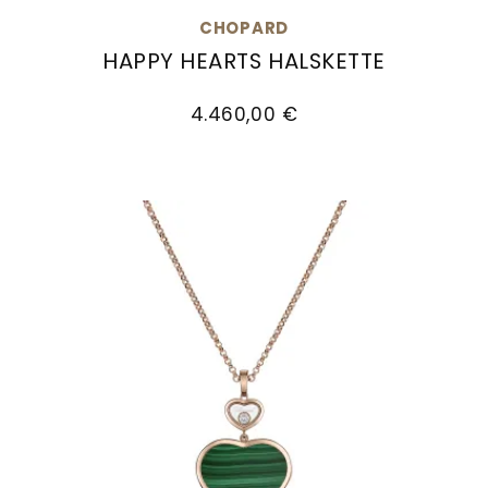
Goldankauf
für
UHRENNEUHEITEN
CHOPARD
den
HAPPY HEARTS HALSKETTE
Kontakt
Bräutigam
Chopard Happy Hearts Halskette, Ref: 81A082-1
&
4.460,00 €
Öffnungszeiten