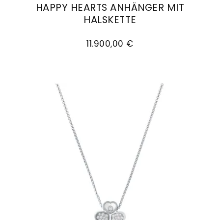
HAPPY HEARTS ANHÄNGER MIT
Goldankauf
für
UHRENNEUHEITEN
HALSKETTE
den
Kontakt
Chopard Happy Hearts Anhänger mit Halskette,
Bräutigam
&
11.900,00 €
Öffnungszeiten