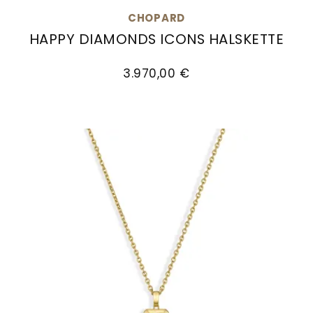
Goldankauf
für
UHRENNEUHEITEN
CHOPARD
den
HAPPY DIAMONDS ICONS HALSKETTE
Kontakt
Bräutigam
Chopard Happy Diamonds Icons Halskette, Ref:
&
3.970,00 €
Öffnungszeiten