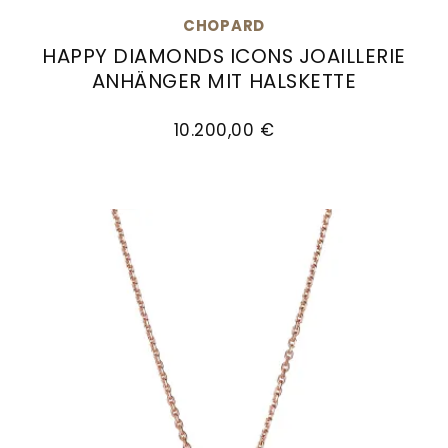
Goldankauf
für
UHRENNEUHEITEN
CHOPARD
den
HAPPY DIAMONDS ICONS JOAILLERIE
Kontakt
Bräutigam
ANHÄNGER MIT HALSKETTE
&
Chopard Happy Diamonds Icons Joaillerie Anhä
Öffnungszeiten
10.200,00 €