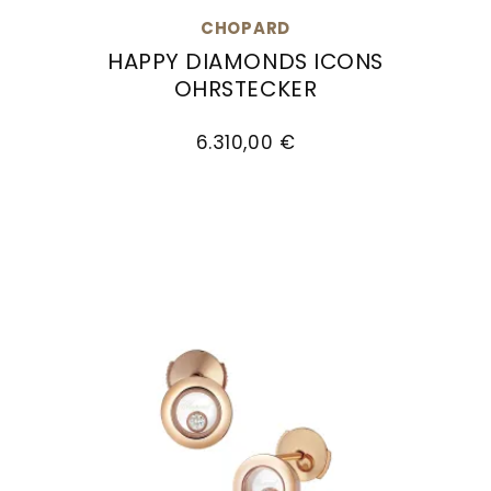
Goldankauf
für
UHRENNEUHEITEN
CHOPARD
den
HAPPY DIAMONDS ICONS
Kontakt
Bräutigam
OHRSTECKER
&
Chopard Happy Diamonds Icons Ohrstecker, Ref
Öffnungszeiten
6.310,00 €