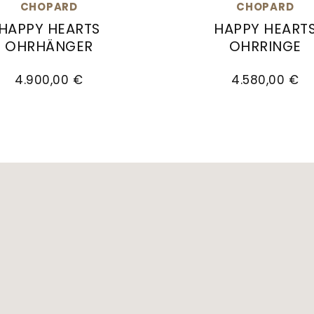
CHOPARD
CHOPARD
HAPPY HEARTS
HAPPY HEART
OHRHÄNGER
OHRRINGE
37482-5310, Preis: 4.320,00 €
d Happy Hearts Ohrhänger, Ref: 83A082-5102, Pre
Chopard Happy Hearts 
4.900,00 €
4.580,00 €