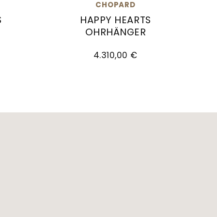
CHOPARD
S
HAPPY HEARTS
OHRHÄNGER
is: 4.900,00 €
Ohrringe, Ref: 837482-5820, Preis: 4.580,00 €
Chopard Happy Hearts Ohrhänger, Ref
4.310,00 €