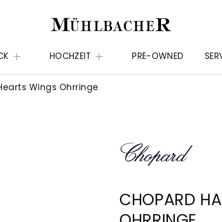
CK
HOCHZEIT
PRE-OWNED
SER
earts Wings Ohrringe
CHOPARD HA
OHRRINGE