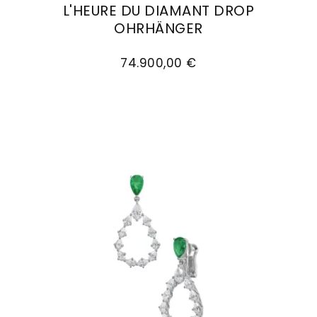
L'HEURE DU DIAMANT DROP
Goldankauf
für
UHRENNEUHEITEN
OHRHÄNGER
den
Kontakt
Chopard L'Heure Du Diamant Drop Ohrhänger, 
Bräutigam
&
74.900,00 €
Öffnungszeiten