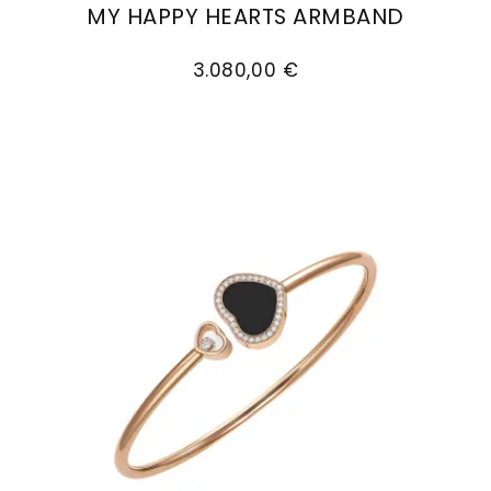
MY HAPPY HEARTS ARMBAND
Goldankauf
für
UHRENNEUHEITEN
Chopard My Happy Hearts Armband, Ref: 85A08
den
Kontakt
3.080,00 €
Bräutigam
&
Öffnungszeiten