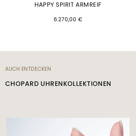
HAPPY SPIRIT ARMREIF
Goldankauf
für
UHRENNEUHEITEN
Chopard Happy Spirit Armreif, Ref: 858230-900
den
Kontakt
6.270,00 €
Bräutigam
&
Öffnungszeiten
AUCH ENTDECKEN
CHOPARD UHRENKOLLEKTIONEN