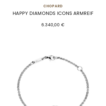
Goldankauf
für
UHRENNEUHEITEN
CHOPARD
den
HAPPY DIAMONDS ICONS ARMREIF
Kontakt
Bräutigam
Chopard Happy Diamonds Icons Armreif, Ref: 
&
6.340,00 €
Öffnungszeiten