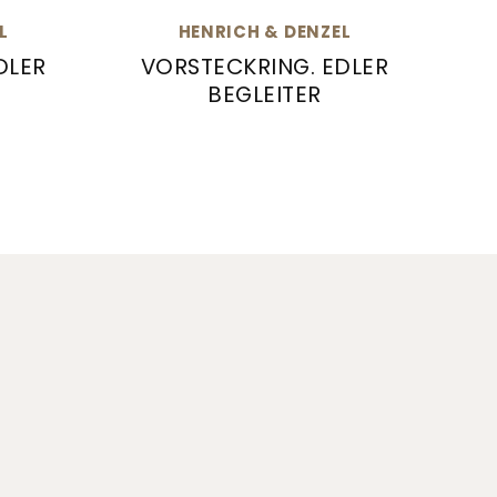
L
HENRICH & DENZEL
DLER
VORSTECKRING. EDLER
BEGLEITER
03.05000
teckring. Edler Begleiter, Ref: Gb003.05000
Henrich & Denzel Vorsteckring. Edler 