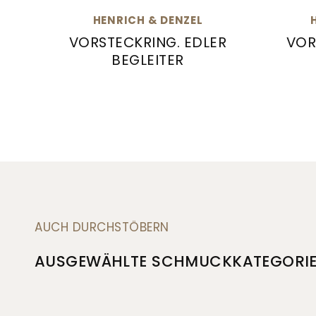
HENRICH & DENZEL
VORSTECKRING. EDLER
VOR
BEGLEITER
Henrich & Denzel Vorsteckring. Edler Beg
Henric
AUCH DURCHSTÖBERN
AUSGEWÄHLTE SCHMUCKKATEGORI