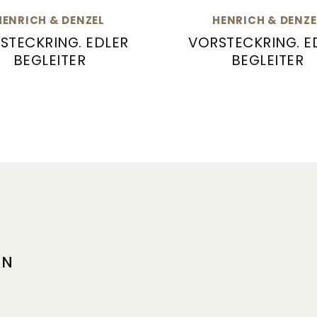
HENRICH & DENZEL
HENRICH & DENZE
STECKRING. EDLER
VORSTECKRING. E
BEGLEITER
BEGLEITER
leiter, Ref: Gb004.15000
h & Denzel Vorsteckring. Edler Begleiter, Ref: Rb0
Henrich & Denzel Vors
EN