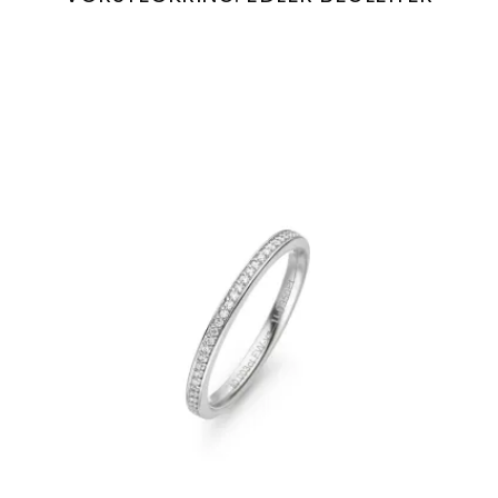
Henrich & Denzel Vorsteckring. Edler Begleite