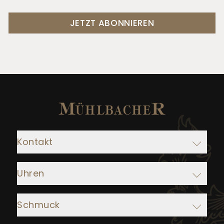
JETZT ABONNIEREN
Kontakt
Adresse:
Uhren
Juwelier Mühlbacher
Ludwigstraße 1
Rolex
93047 Regensburg
Schmuck
IWC Schaffhausen