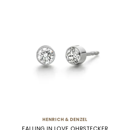
Goldankauf
für
UHRENNEUHEITEN
den
Kontakt
Bräutigam
&
Öffnungszeiten
HENRICH & DENZEL
FALLING IN LOVE OHRSTECKER