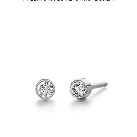
Henrich & Denzel Falling in Love Ohrstecker, 