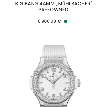
BIG BANG 44MM „MÜHLBACHER"
Goldankauf
für
UHRENNEUHEITEN
PRE-OWNED
den
Kontakt
Hublot Big Bang 44mm „Mühlbacher" Pre-Owned,
Bräutigam
&
8.900,00 €
Verfügbar
Öffnungszeiten