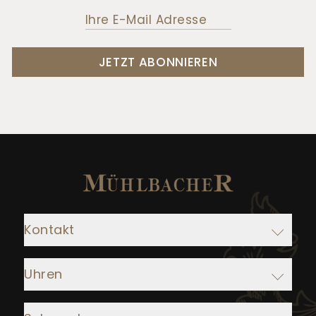
JETZT ABONNIEREN
Kontakt
Adresse:
Uhren
Juwelier Mühlbacher
Ludwigstraße 1
Rolex
93047 Regensburg