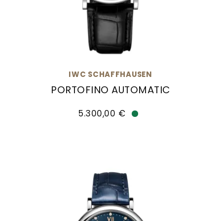
Goldankauf
für
UHRENNEUHEITEN
den
Kontakt
Bräutigam
&
Öffnungszeiten
IWC SCHAFFHAUSEN
PORTOFINO AUTOMATIC
IWC Schaffhausen PORTOFINO AUTOMATIC, Ref:
5.300,00 €
Verfügbar