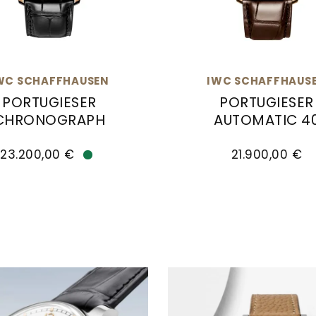
WC SCHAFFHAUSEN
IWC SCHAFFHAUS
PORTUGIESER
PORTUGIESER
CHRONOGRAPH
AUTOMATIC 4
 Moon & Tide, Ref: IW344001, Preis: 43.100,00 €
haffhausen Portugieser Chronograph, Ref: IW37162
IWC Schaffhausen Port
23.200,00 €
21.900,00 €
Verfügbar