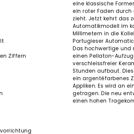
eine klassische Forme
ein roter Faden durch
zieht. Jetzt kehrt da
Automatikmodell im 
Millimetern in die Koll
lt
Portugieser Automati
Das hochwertige und 
en Ziffern
einen Pellaton-Aufzu
verschleissfreier Kera
Stunden aufbaut. Dies
ein argentéfarbenes Z
Appliken. Es wird an 
n
getragen. Die neu entw
einen hohen Tragekom
vorrichtung