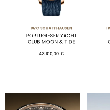
IWC SCHAFFHAUSEN
I
PORTUGIESER YACHT
CLUB MOON & TIDE
IWC Schaffhausen Portugieser Yacht Club
IWC Sc
43.100,00 €