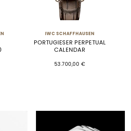
EN
IWC SCHAFFHAUSEN
PORTUGIESER PERPETUAL
0
CALENDAR
5, Preis: 23.200,00 €, Verfügbar
ugieser Automatic 40, Ref: IW358404, Preis: 21.
IWC Schaffhausen Portugieser Perpetu
53.700,00 €