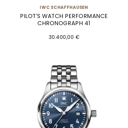
Goldankauf
für
UHRENNEUHEITEN
IWC SCHAFFHAUSEN
den
PILOT’S WATCH PERFORMANCE
Kontakt
Bräutigam
CHRONOGRAPH 41
&
IWC Schaffhausen PILOT’S WATCH PERFORMANC
Öffnungszeiten
30.400,00 €