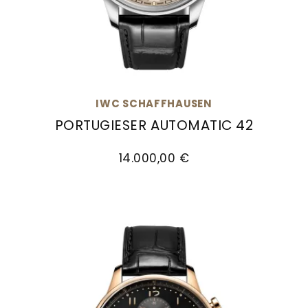
Goldankauf
für
UHRENNEUHEITEN
den
Kontakt
Bräutigam
&
Öffnungszeiten
IWC SCHAFFHAUSEN
PORTUGIESER AUTOMATIC 42
IWC Schaffhausen PORTUGIESER AUTOMATIC 42, 
14.000,00 €