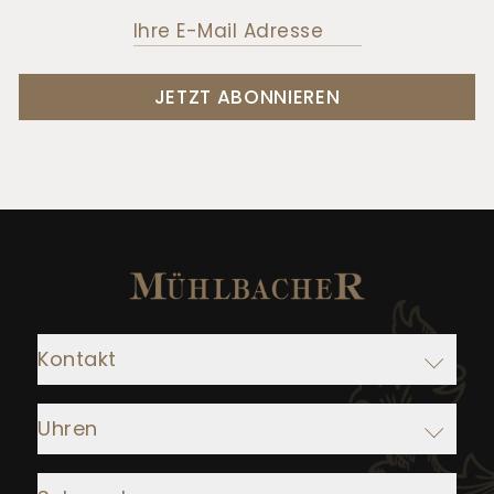
JETZT ABONNIEREN
Kontakt
Adresse:
Uhren
Juwelier Mühlbacher
Ludwigstraße 1
Rolex
93047 Regensburg