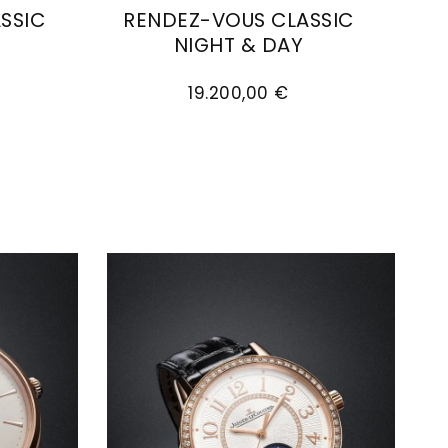
SSIC
RENDEZ-VOUS CLASSIC
E
NIGHT & DAY
31, Preis: 23.600,00 €
ez-Vous Classic Hour-Minute, Ref: Q3652520, Prei
Jaeger-LeCoultre Rendez-Vous Classic
19.200,00 €