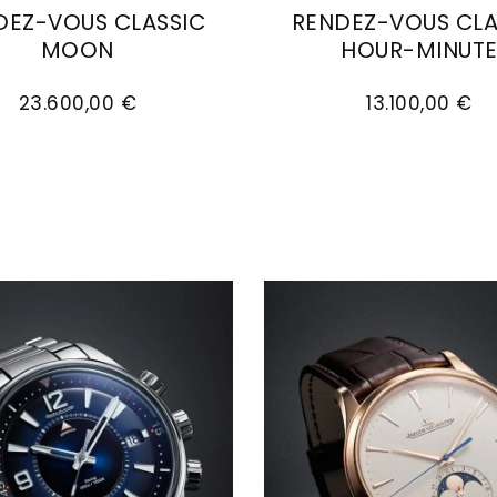
DEZ-VOUS CLASSIC
RENDEZ-VOUS CLA
MOON
HOUR-MINUT
: Q3523490, Preis: 60.000,00 €
-LeCoultre Rendez-Vous Classic Moon, Ref: Q35781
Jaeger-LeCoultre Rend
23.600,00 €
13.100,00 €