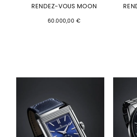
RENDEZ-VOUS MOON
REN
Jaeger-LeCoultre Rendez-Vous Moon, Ref
60.000,00 €
Jaeger