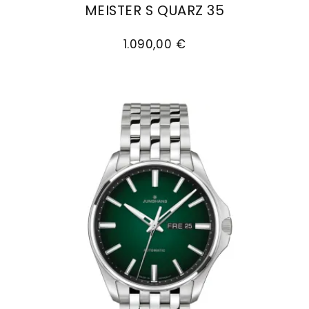
MEISTER S QUARZ 35
Goldankauf
für
UHRENNEUHEITEN
Junghans Meister S Quarz 35, Ref: 47/4633.44,
den
Kontakt
1.090,00 €
Bräutigam
&
Öffnungszeiten