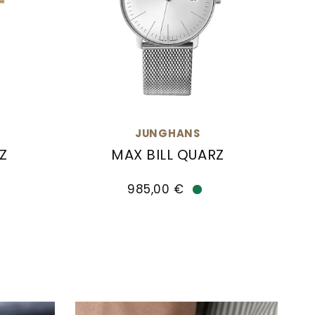
JUNGHANS
Z
MAX BILL QUARZ
15,00 €
z, Ref: 41/7872.02, Preis: 935,00 €, Verfügbar
Junghans max bill Quarz, Ref: 41/4463
985,00 €
fügbar
Verfügbar