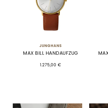
JUNGHANS
MAX BILL HANDAUFZUG
MAX
Junghans max bill Handaufzug, Ref: 27/57
Jungha
1.275,00 €