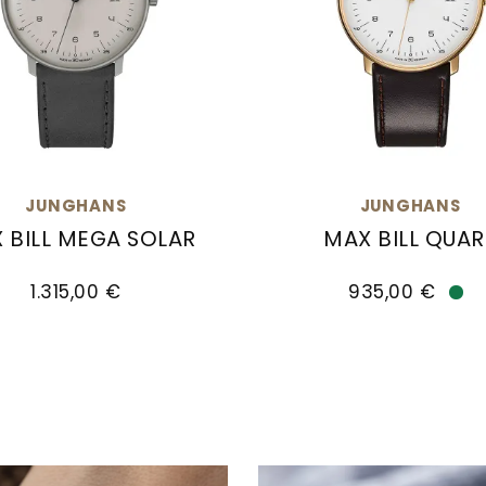
JUNGHANS
JUNGHANS
 BILL MEGA SOLAR
MAX BILL QUAR
03.02, Preis: 1.275,00 €
ns max bill MEGA Solar, Ref: 59/2023.02, Preis: 1.3
Junghans max bill Quar
1.315,00 €
935,00 €
Ver