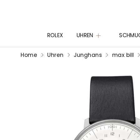
ROLEX
UHREN
SCHMU
Home
Uhren
Junghans
max bill