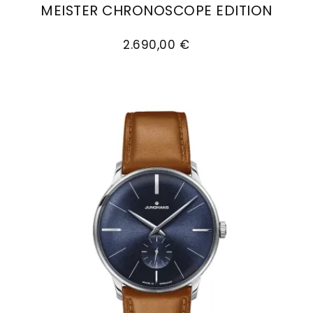
MEISTER CHRONOSCOPE EDITION
Goldankauf
für
UHRENNEUHEITEN
Junghans Meister Chronoscope Edition, Ref: 27
den
Kontakt
2.690,00 €
Bräutigam
&
Öffnungszeiten