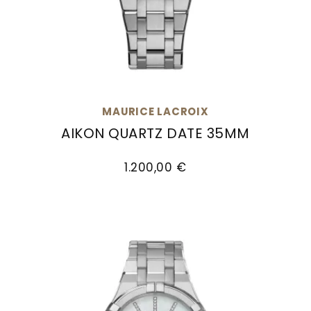
MAURICE LACROIX
AIKON QUARTZ DATE 35MM
Maurice Lacroix Aikon Quartz Date 35mm, Ref: 
1.200,00 €