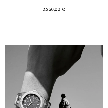
Maurice Lacroix Aikon Automatic Date 39mm, R
2.250,00 €