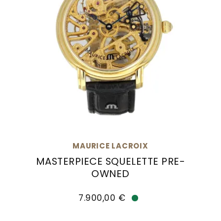
MAURICE LACROIX
MASTERPIECE SQUELETTE PRE-
OWNED
Maurice Lacroix Masterpiece Squelette Pre-Ow
7.900,00 €
Verfügbar