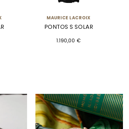
X
MAURICE LACROIX
AR
PONTOS S SOLAR
Preis: 1.290,00 €
 S Solar, Ref: PT1008-SSL40-430-4, Preis: 1.190,00
Maurice Lacroix Pontos S Solar, Ref: P
1.190,00 €