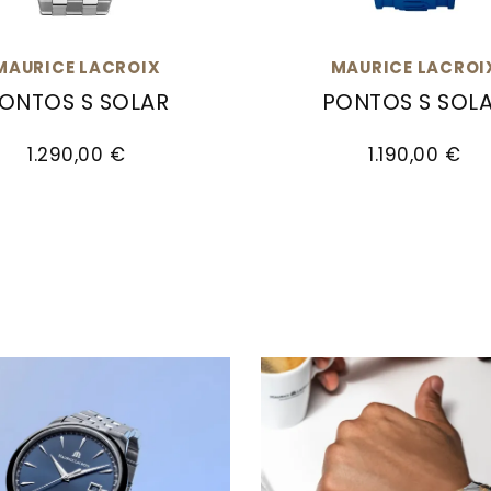
MAURICE LACROIX
MAURICE LACROI
ONTOS S SOLAR
PONTOS S SOL
e Lacroix Pontos S Solar, Ref: PT1008-SSL52-330-1, 
Maurice Lacroix Pontos
1.290,00 €
1.190,00 €
aph, Ref: PT1038-DLB00-330-6, Preis: 1.790,00 €