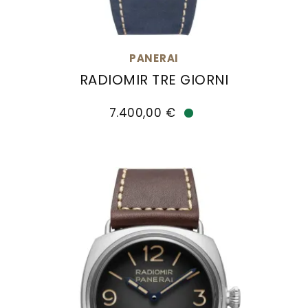
Goldankauf
für
UHRENNEUHEITEN
den
Kontakt
Bräutigam
&
PANERAI
Öffnungszeiten
RADIOMIR TRE GIORNI
Panerai Radiomir Tre Giorni, Ref: PAM01335, Pr
7.400,00 €
Verfügbar