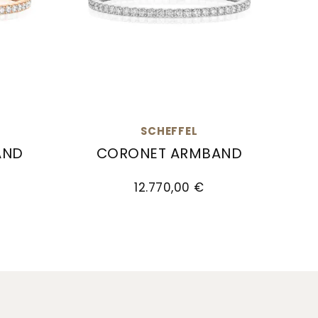
SCHEFFEL
AND
CORONET ARMBAND
80,00 €, Verfügbar
and, Ref: 30/LA3AR, Preis: 12.650,00 €, Verfügbar
Scheffel Coronet Armband , Ref: 30/L
12.770,00 €
rfügbar