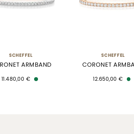
SCHEFFEL
SCHEFFEL
RONET ARMBAND
CORONET ARMB
AW, Preis: 28.700,00 €
el Coronet Armband , Ref: 30/LA6HAWR, Preis: 11.4
Scheffel Coronet Armb
11.480,00 €
12.650,00 €
Verfügbar
Ve