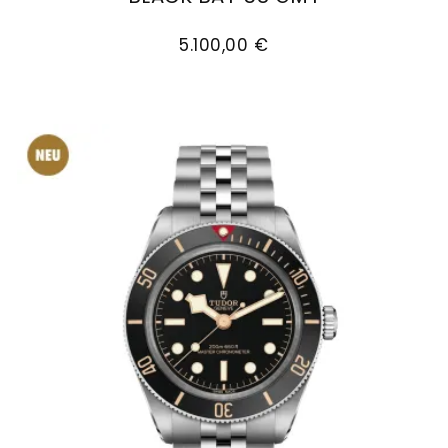
TUDOR Black Bay 58 GMT, Ref: M7939G1A0NRU-000
5.100,00 €