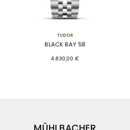
TUDOR
BLACK BAY 58
TUDOR Black Bay 58, Ref: M7939A1A0NU-0001, Pr
4.830,00 €
MÜHLBACHER