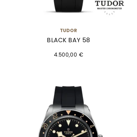
Goldankauf
für
UHRENNEUHEITEN
den
Kontakt
Bräutigam
&
TUDOR
Öffnungszeiten
BLACK BAY 58
TUDOR Black Bay 58, Ref: M7939A1A0RU-0003, Pr
4.500,00 €