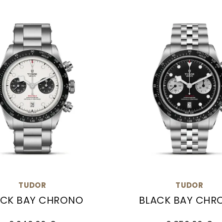
TUDOR
TUDOR
ACK BAY CHRONO
BLACK BAY CHR
-0008, Preis: 7.710,00 €
lack Bay Chrono, Ref: M79360N-0012, Preis: 6.240
TUDOR Black Bay Chron