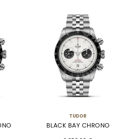
TUDOR
ONO
BLACK BAY CHRONO
,00 €
o, Ref: M79360N-0013, Preis: 6.350,00 €
TUDOR Black Bay Chrono, Ref: M79360