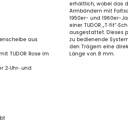
erhältlich, wobei das
Armbändern mit Faltsch
1950er- und 1960er-Ja
einer TUDOR „T‑fit“‑Sch
ausgestattet. Dieses p
len­scheibe aus
zu bedienende System 
den Trägern eine dire
 mit TUDOR Rose im
Länge von 8 mm.
r 2‑Uhr‑ und
lbt