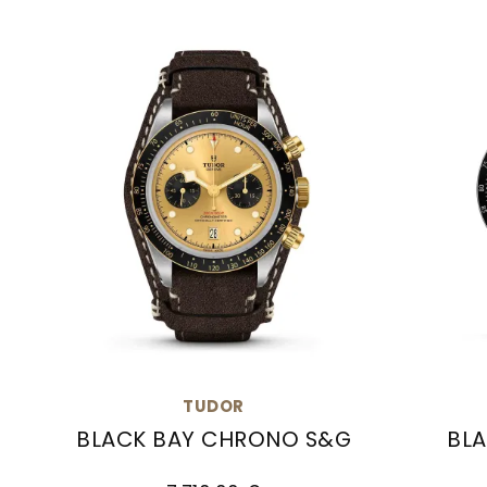
TUDOR
BLACK BAY CHRONO S&G
BL
TUDOR Black Bay Chrono S&G, Ref: M79363N
TUDOR B