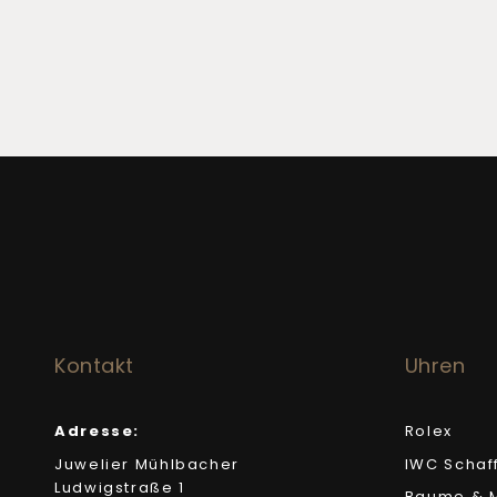
Kontakt
Uhren
Adresse:
Rolex
Juwelier Mühlbacher
IWC Schaf
Ludwigstraße 1
Baume & M