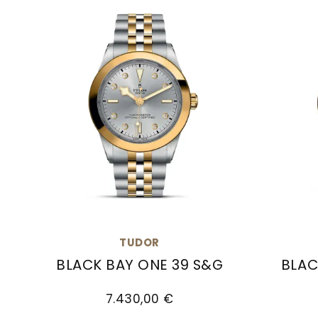
TUDOR
BLACK BAY ONE 39 S&G
BLAC
TUDOR Black Bay One 39 S&G, Ref: M79663-
TUDOR 
7.430,00 €