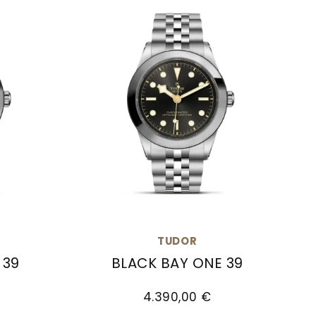
TUDOR
 39
BLACK BAY ONE 39
.380,00 €
9, Ref: M79660-0002, Preis: 4.390,00 €, Verfügb
TUDOR Black Bay One 39, Ref: M79660
4.390,00 €
rfügbar