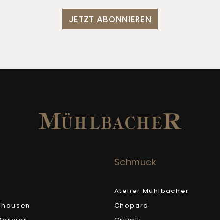
JETZT ABONNIEREN
Schmuck
Atelier Mühlbacher
fhausen
Chopard
ercier
Crivelli