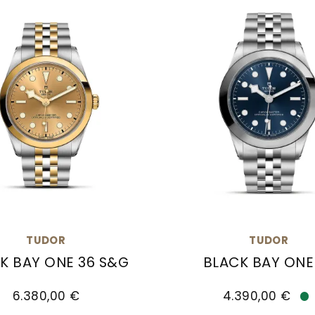
TUDOR
TUDOR
K BAY ONE 36 S&G
BLACK BAY ONE
0007, Preis: 7.430,00 €
Black Bay One 36 S&G, Ref: M79643-0005, Preis: 6
TUDOR Black Bay One 3
6.380,00 €
4.390,00 €
Ve