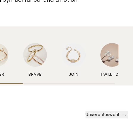
ER
BRAVE
JOIN
I WILL. I DO.
Unsere Auswahl