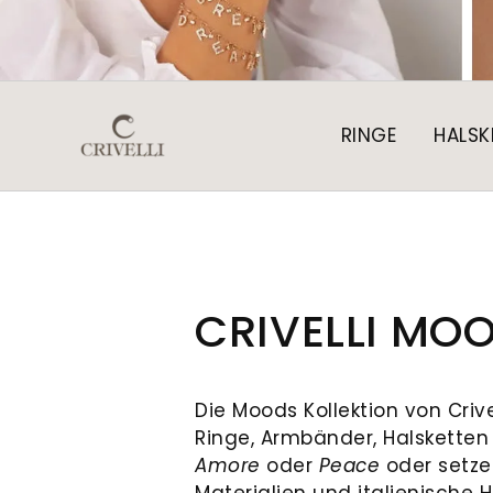
RINGE
HALSK
CRIVELLI M
Die Moods Kollektion von Criv
Ringe, Armbänder, Halsketten
Amore
oder
Peace
oder setze
Materialien und italienische