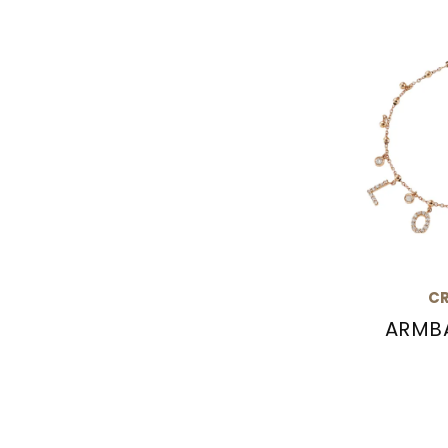
CR
ARMB
Crivelli