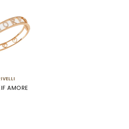
IVELLI
IF AMORE
 Armreif AMORE, Ref: 302-M693M-BR