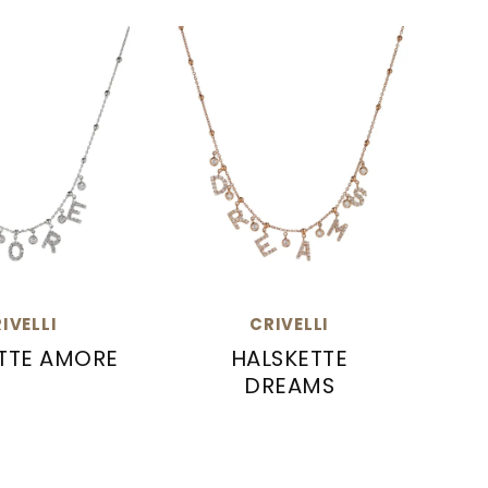
IVELLI
CRIVELLI
TTE AMORE
HALSKETTE
DREAMS
Halskette AMORE, Ref: 216-CR773
Crivelli Halskette DREAMS, Ref:
Cri