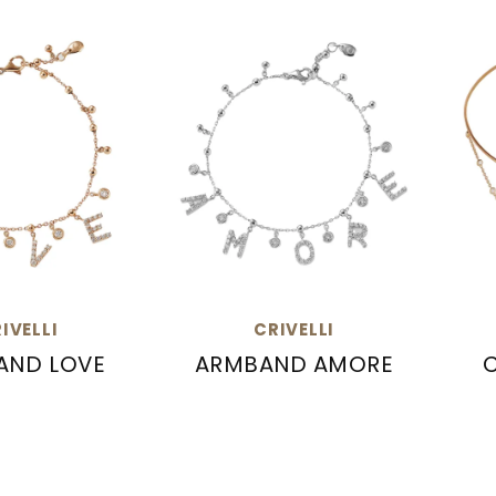
IVELLI
CRIVELLI
AND LOVE
ARMBAND AMORE
 Armband LOVE, Ref: 216-CR827
Crivelli Armband AMORE, Ref: 
Cri