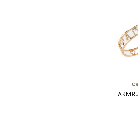
CR
ARMRE
Crivelli