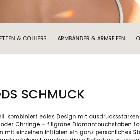
ETTEN & COLLIERS
ARMBÄNDER & ARMREIFEN
O
OODS SCHMUCK
elli kombiniert edles Design mit ausdrucksstarken
 oder Ohrringe – filigrane Diamantbuchstaben fo
n mit einzelnen Initialen ein ganz persönliches 
 Handwerkskunst machen diese Kollektion zu einem