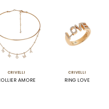
CRIVELLI
CRIVELLI
COLLIER AMORE
RING LOVE
216-CR824
velli Collier AMORE, Ref: 276-14899
Crivelli Ring LOVE, Ref: 2