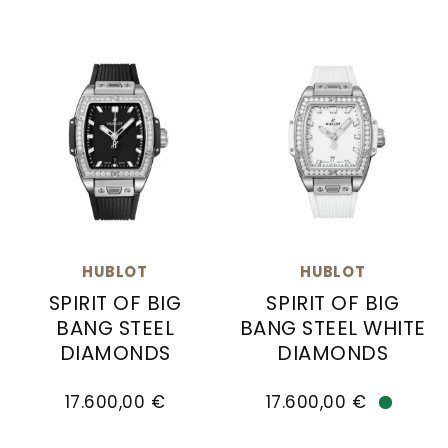
Goldankauf
für
UHRENNEUHEITEN
den
Kontakt
Bräutigam
&
Öffnungszeiten
HUBLOT
HUBLOT
SPIRIT OF BIG
SPIRIT OF BIG
BANG STEEL
BANG STEEL WHITE
DIAMONDS
DIAMONDS
Hublot Spirit of Big Bang Steel Diamonds , Ref: 6
Hublot Spirit of Big Ba
17.600,00 €
17.600,00 €
Verfüg