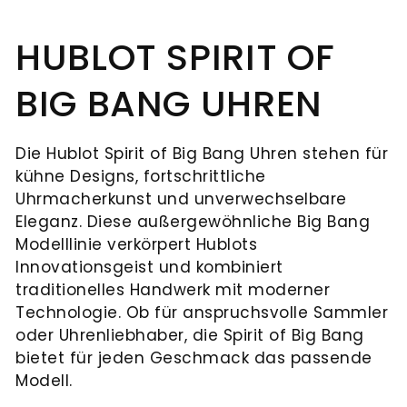
Juwelier
und
UHRENTYPEN
feste
Mühlbacher
Schmuck.
UNSER
Institution
HUBLOT SPIRIT OF
alles,
Ob
HAUS
in
ALLE
was
Reparaturen,
BIG BANG UHREN
der
UHREN
NEUHEITEN
Ihr
Wartung
Regensburger
&
Herz
oder
Innenstadt.
Die Hublot Spirit of Big Bang Uhren stehen für
begehrt:
Aufbereitung
HIGHLIGHTS
In
kühne Designs, fortschrittliche
NEUHEITEN
Eheringe,
–
der
Uhrmacherkunst und unverwechselbare
Verlobungsringe
unsere
Eleganz. Diese außergewöhnliche Big Bang
&
Ludwigstraße
und
Experten
Neue
Modelllinie verkörpert Hublots
erwarten
HIGHLIGHTS
Marke
Innovationsgeist und kombiniert
Brautschmuck,
kümmern
Sie
Serafino
traditionelles Handwerk mit moderner
die
sich
Adresse
exklusive
Consoli
Technologie. Ob für anspruchsvolle Sammler
Ihre
um
Schmuckkreationen
Juwelier
oder Uhrenliebhaber, die Spirit of Big Bang
Liebe
Ihre
Mühlbacher
Breitling
und
bietet für jeden Geschmack das passende
Ludwigstraße
symbolisieren.
wertvollen
neue
Modell.
erlesene
1
Chronomat
Neue
Ergänzend
Stücke.
93047