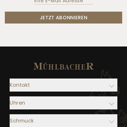
JETZT ABONNIEREN
Kontakt
Adresse:
Uhren
Juwelier Mühlbacher
Ludwigstraße 1
Rolex
93047 Regensburg
Schmuck
IWC Schaffhausen