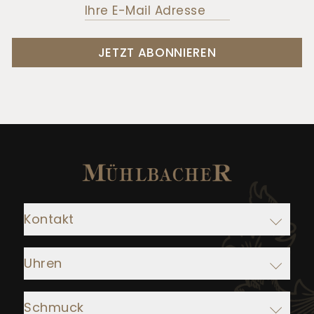
JETZT ABONNIEREN
Kontakt
Adresse:
Uhren
Juwelier Mühlbacher
Ludwigstraße 1
Rolex
93047 Regensburg
Schmuck