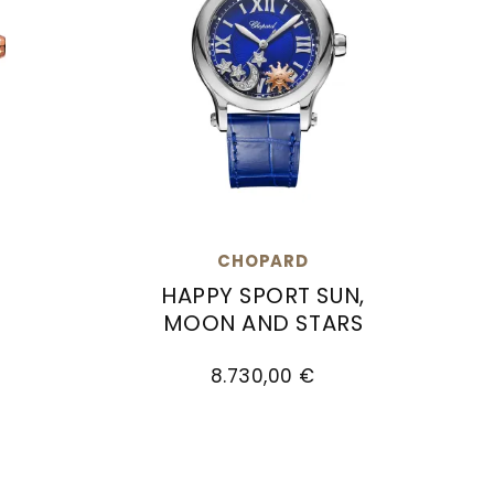
CHOPARD
HAPPY SPORT SUN,
MOON AND STARS
0 €
Ref: 278559-6026, Preis: 20.600,00 €
Chopard Happy Sport Sun, Moon and St
8.730,00 €