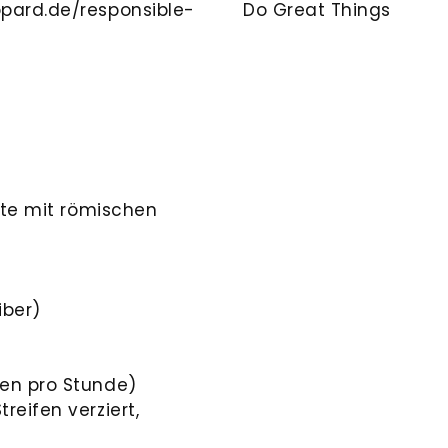
opard.de/responsible-
Do Great Things
itte mit römischen
iber)
gen pro Stunde)
reifen verziert,