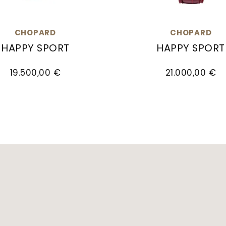
CHOPARD
CHOPARD
HAPPY SPORT
HAPPY SPORT
reis: 10.600,00 €, Verfügbar
d Happy Sport, Ref: 275378-5011, Preis: 19.500,00 
Chopard Happy Sport, 
19.500,00 €
21.000,00 €