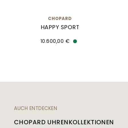
CHOPARD
HAPPY SPORT
Chopard Happy Sport, Ref: 278573-6018, P
Chopar
10.600,00 €
Verfügbar
AUCH ENTDECKEN
CHOPARD UHRENKOLLEKTIONEN