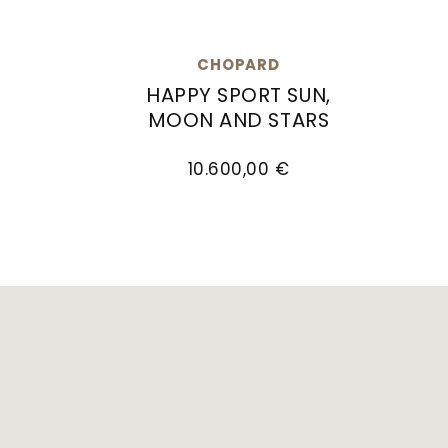
CHOPARD
HAPPY SPORT SUN,
MOON AND STARS
€
Ref: 278602-6005, Preis: 21.000,00 €
Chopard Happy Sport Sun, Moon and St
10.600,00 €