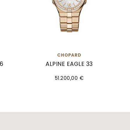
CHOPARD
36
ALPINE EAGLE 33
0,00 €
 36, Ref: 295370-5005
Chopard Alpine Eagle 33, Ref: 295384-
51.200,00 €