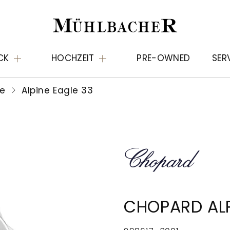
CK
HOCHZEIT
PRE-OWNED
SER
le
Alpine Eagle 33
CHOPARD ALP