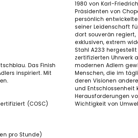
1980 von Karl-Friedri
Präsidenten von Chopa
persönlich entwickelt
seiner Leidenschaft fü
dort souverän regiert, 
exklusiven, extrem wi
Stahl A233 hergestell
zertifizierten Uhrwerk 
tschblau. Das Finish
modernen Adlern gewi
ers inspiriert. Mit
Menschen, die im tägl
en.
deren Visionen andere 
und Entschlossenheit
Herausforderungen vo
rtifiziert (COSC)
Wichtigkeit von Umwe
gen pro Stunde)