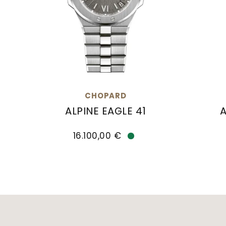
CHOPARD
ALPINE EAGLE 41
A
Chopard Alpine Eagle 41, Ref: 298600-300
Chopar
16.100,00 €
Verfügbar