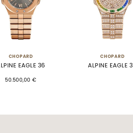
CHOPARD
CHOPARD
LPINE EAGLE 36
ALPINE EAGLE 
2, Preis: 16.100,00 €, Verfügbar
d Alpine Eagle 36, Ref: 295370-5001, Preis: 50.50
Chopard Alpine Eagle
50.500,00 €