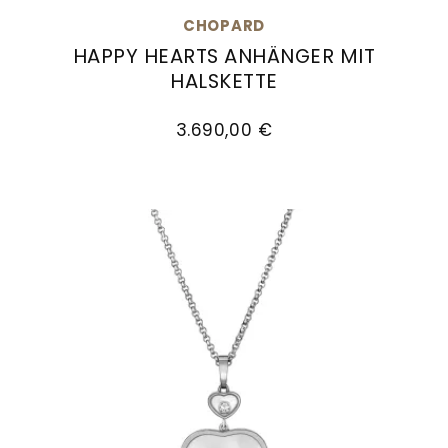
Goldankauf
für
UHRENNEUHEITEN
CHOPARD
den
HAPPY HEARTS ANHÄNGER MIT
Kontakt
Bräutigam
HALSKETTE
&
Chopard Happy Hearts Anhänger mit Halskette
Öffnungszeiten
3.690,00 €