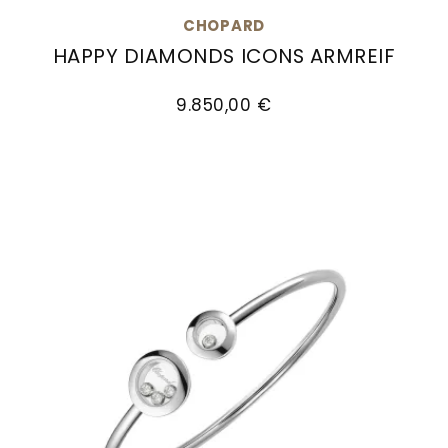
Goldankauf
für
UHRENNEUHEITEN
CHOPARD
den
HAPPY DIAMONDS ICONS ARMREIF
Kontakt
Bräutigam
Chopard Happy Diamonds Icons Armreif, Ref: 
&
9.850,00 €
Öffnungszeiten