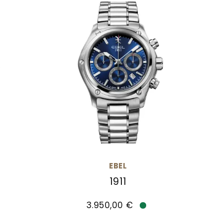
EBEL
1911
 Preis: 4.600,00 €
EBEL 1911, Ref: 1216618, Preis: 3.950,00 
3.950,00 €
Verfügbar