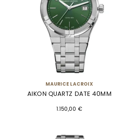
MAURICE LACROIX
AIKON QUARTZ DATE 40MM
Maurice Lacroix Aikon Quartz Date 40mm, Ref:
1.150,00 €